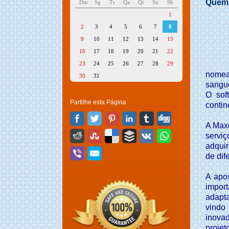
Quem
Dm
Sg
Tr
Qa
Qi
Sx
Sb
1
2
3
4
5
6
7
8
9
10
11
12
13
14
15
16
17
18
19
20
21
22
23
24
25
26
27
28
29
nomea
30
31
sangue
O sof
Partilhe esta Página
contin
A Max
serviç
adquir
de dif
A apo
impor
adapt
vindo 
inovad
proje