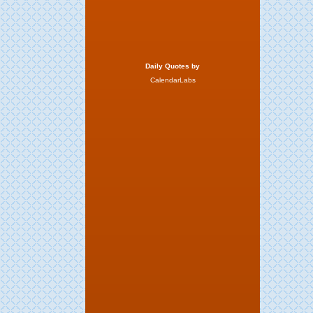
Daily Quotes by
CalendarLabs