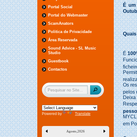
É um 
Portal Social
Outub
Portal do Webmaster
ScamAnators
Politica de Privacidade
Quais
Área Reservada
Sound Advice - SL Music
Studio
É
100
Funci
Guestbook
fichei
Contactos
Permi
realiz
Os res
pelos 
Deixa 
Respei
pesso
Powered by
Translate
MYCLIN
em Por
Agosto
,
2026