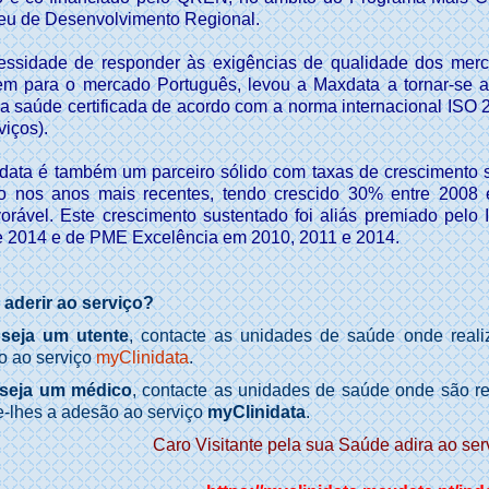
eu de Desenvolvimento Regional.
essidade de responder às exigências de qualidade dos merca
em para o mercado Português, levou a Maxdata a tornar-se 
a saúde certificada de acordo com a norma internacional ISO 20
viços).
ata é também um parceiro sólido com taxas de crescimento su
 nos anos mais recentes, tendo crescido 30% entre 2008 
orável. Este crescimento sustentado foi aliás premiado pelo
e 2014 e de PME Excelência em 2010, 2011 e 2014.
aderir ao serviço?
seja um utente
, contacte as unidades de saúde onde realiz
o ao serviço
myClinidata
.
seja um médico
, contacte as unidades de saúde onde são re
te-lhes a adesão ao serviço
myClinidata
.
Caro Visitante pela sua Saúde adira ao s