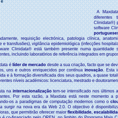
 é
A Maxdata
diferentes 
Clinidata®)
software Cli
portuguese
damente, requisição electrónica, patologia clínica, anato
 e transfusões), vigilância epidemiológica (infecções hospital
tware Clinidata® está também presente numa quantidade sig
entes, incluindo laboratórios de referência integrados em grupos
data é
líder de mercado
desde a sua criação, facto que se de
os, uns e outros enriquecidos por contínua
inovação
. Esta 
ida e à formação diversificada dos seus quadros, a quase total
erentes níveis académicos: licenciatura, mestrado e doutoramen
sta na
internacionalização
tem-se intensificado nos últimos 
tantes. Por esta razão, a Maxdata está neste momento a p
ando-os a paradigmas de computação modernos como o
clo
a surgir na nova era da Web 2.0. O objectivo é disponibiliz
oras, que permitirão oferecer maior
flexibilidade, escalabili
to é co-financiado pelo QREN, no âmbito do Programa Mais C