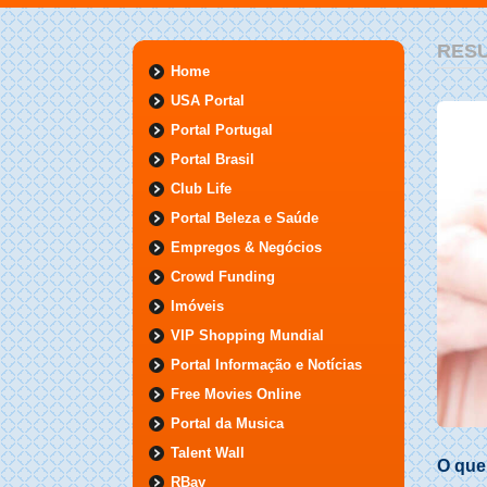
RESU
Home
USA Portal
Portal Portugal
Portal Brasil
Club Life
Portal Beleza e Saúde
Empregos & Negócios
Crowd Funding
Imóveis
VIP Shopping Mundial
Portal Informação e Notícias
Free Movies Online
Portal da Musica
Talent Wall
O que
RBay