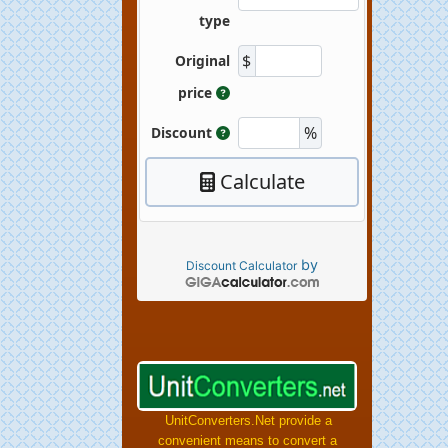
by
Discount Calculator
UnitConverters.Net provide a
convenient means to convert a