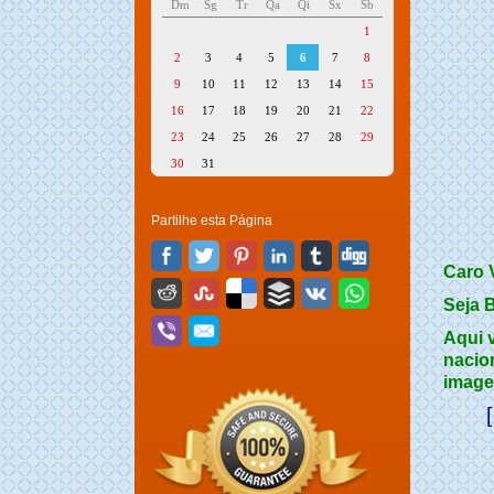
Dm
Sg
Tr
Qa
Qi
Sx
Sb
1
2
3
4
5
6
7
8
9
10
11
12
13
14
15
16
17
18
19
20
21
22
23
24
25
26
27
28
29
30
31
Partilhe esta Página
Caro V
Seja 
Aqui 
nacio
image