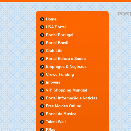
POR
Home
USA Portal
Portal Portugal
Portal Brasil
Club Life
Portal Beleza e Saúde
Empregos & Negócios
Crowd Funding
Imóveis
VIP Shopping Mundial
Portal Informação e Notícias
Free Movies Online
Portal da Musica
Talent Wall
RBay