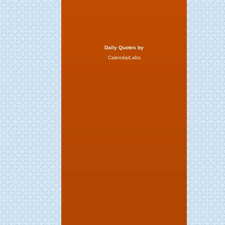
Daily Quotes by
CalendarLabs