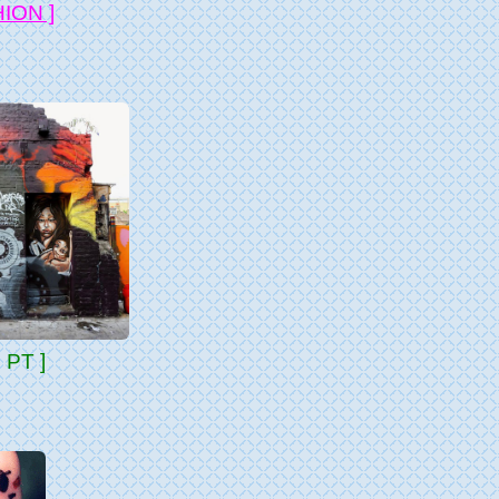
ION ]
PT ]