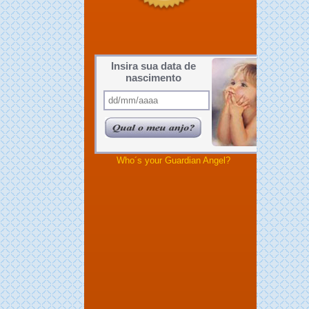
Insira sua data de
nascimento
Who´s your Guardian Angel?