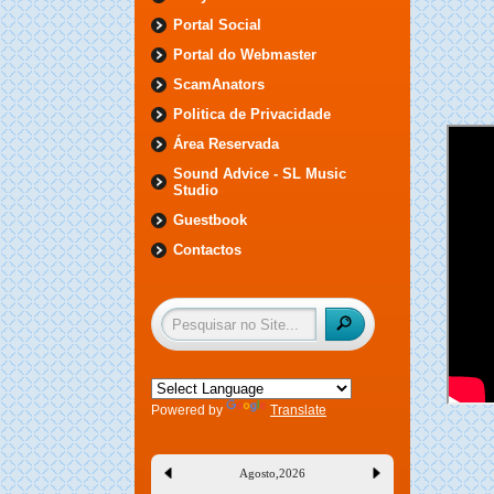
Portal Social
Portal do Webmaster
ScamAnators
Politica de Privacidade
Área Reservada
Sound Advice - SL Music
Studio
Guestbook
Contactos
Powered by
Translate
Agosto
,
2026