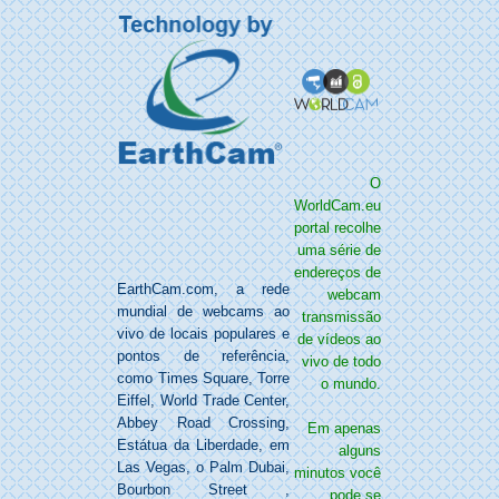
O
WorldCam.eu
portal recolhe
uma série de
endereços de
EarthCam.com, a rede
webcam
mundial de webcams ao
transmissão
vivo
de locais populares e
de vídeos ao
pontos de referência,
vivo de todo
como Times Square, Torre
o mundo.
Eiffel, World Trade Center,
Abbey Road Crossing,
Em apenas
Estátua da Liberdade, em
alguns
Las Vegas, o Palm Dubai,
minutos você
Bourbon Street ,
pode se