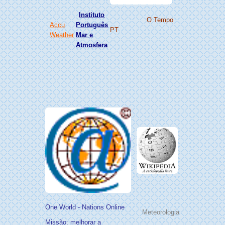
Instituto
O Tempo
Accu
Português
PT
Weather
Mar e
Atmosfera
One World - Nations Online
Meteorologia
Missão: melhorar a