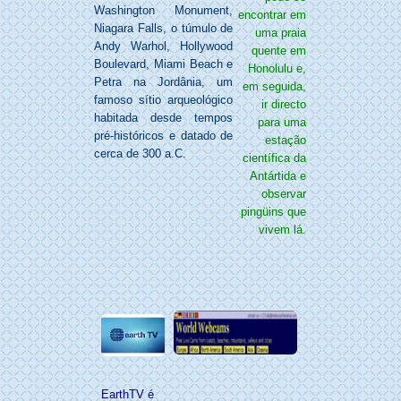
Washington Monument,
encontrar em
Niagara Falls, o túmulo de
uma praia
Andy Warhol, Hollywood
quente em
Boulevard, Miami Beach e
Honolulu e,
Petra na Jordânia, um
em seguida,
famoso sítio arqueológico
ir directo
habitada desde tempos
para uma
pré-históricos e datado de
estação
cerca de 300 a.C.
científica da
Antártida e
observar
pingüins que
vivem lá.
EarthTV é